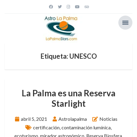
Etiqueta: UNESCO
La Palma es una Reserva
Starlight
abril 5, 2021
Astrolapalma
Noticias
certificación
,
contaminación lumínica
,
ecoturismo
,
mirador astronómico
,
Reserva Biosfera
,