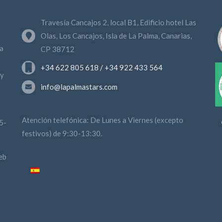
Travesía Cancajos 2, local B1, Edificio hotel Las
Olas, Los Cancajos, Isla de La Palma, Canarias,
a
CP 38712
+34 622 805 618 / +34 922 433 564
 y
info@lapalmastars.com
Atención telefónica: De Lunes a Viernes (excepto
5-
festivos) de 9:30-13:30.
eb