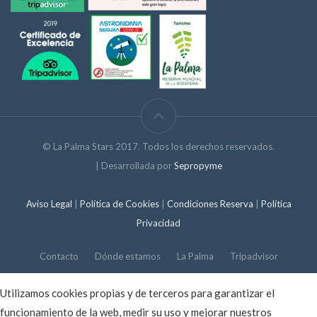
© La Palma Stars 2017. Todos los derechos reservados.
| Desarrollada por
Sepropyme
Aviso Legal
|
Política de Cookies
|
Condiciones Reserva
|
Política
Privacidad
Contacto
Dónde estamos
La Palma
Tripadvisor
Utilizamos cookies propias y de terceros para garantizar el
funcionamiento de la web, medir su uso y mejorar nuestros