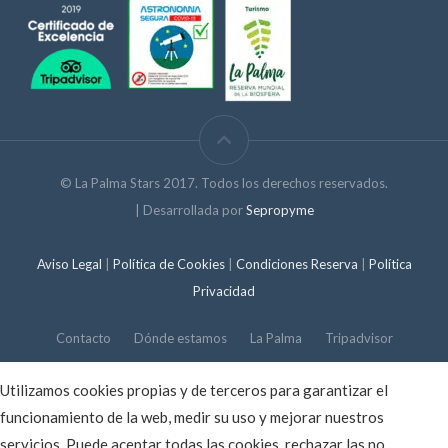
© La Palma Stars 2017. Todos los derechos reservados.
| Desarrollada por
Sepropyme
Aviso Legal
|
Política de Cookies
|
Condiciones Reserva
|
Política
Privacidad
Contacto
Dónde estamos
La Palma
Tripadvisor
Utilizamos cookies propias y de terceros para garantizar el
funcionamiento de la web, medir su uso y mejorar nuestros
servicios. Puede aceptar todas las cookies, rechazar las no