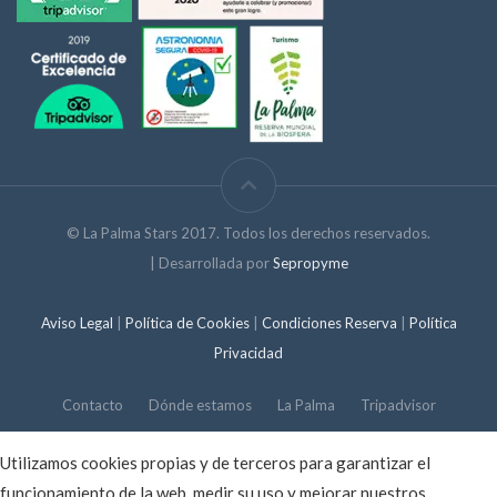
© La Palma Stars 2017. Todos los derechos reservados.
| Desarrollada por
Sepropyme
Aviso Legal
|
Política de Cookies
|
Condiciones Reserva
|
Política
Privacidad
Contacto
Dónde estamos
La Palma
Tripadvisor
Utilizamos cookies propias y de terceros para garantizar el
funcionamiento de la web, medir su uso y mejorar nuestros