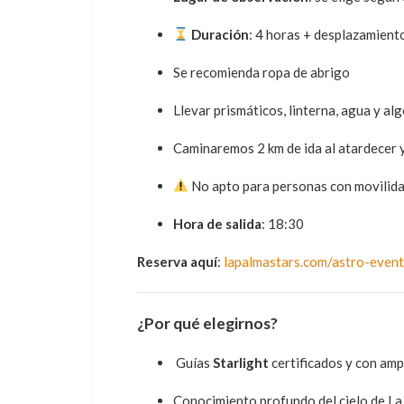
Duración
: 4 horas + desplazamient
Se recomienda ropa de abrigo
Llevar prismáticos, linterna, agua y al
Caminaremos 2 km de ida al atardecer y
No apto para personas con movilida
Hora de salida
: 18:30
Reserva aquí
:
lapalmastars.com/astro-even
¿Por qué elegirnos?
‍ Guías
Starlight
certificados y con amp
Conocimiento profundo del cielo de L