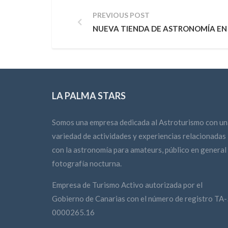
PREVIOUS POST
NUEVA TIENDA DE ASTRONOMÍA EN
LA PALMA STARS
Somos una empresa dedicada al Astroturismo con un
variedad de actividades y experiencias relacionadas
con la astronomía para amateurs, público en general
fotografía nocturna.
Empresa de Turismo Activo autorizada por el
Gobierno de Canarias con el número de registro TA-
0000265.16