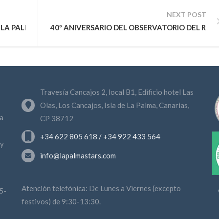
NEXT POST
 LA PALMA
40º ANIVERSARIO DEL OBSERVATORIO DEL RO
Travesía Cancajos 2, local B1, Edificio hotel Las
Olas, Los Cancajos, Isla de La Palma, Canarias,
a
CP 38712
+34 622 805 618 / +34 922 433 564
 y
info@lapalmastars.com
Atención telefónica: De Lunes a Viernes (excepto
5-
festivos) de 9:30-13:30.