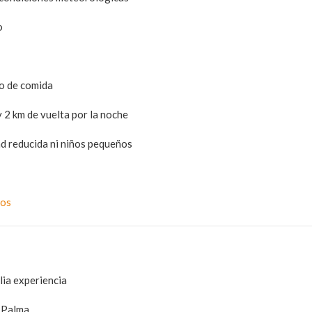
o
go de comida
 2 km de vuelta por la noche
d reducida ni niños pequeños
tos
lia experiencia
a Palma