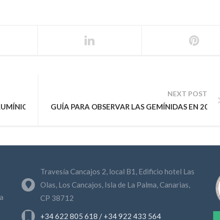
NEXT POST
UMÍNICA EN LA PALMA
GUÍA PARA OBSERVAR LAS GEMÍNIDAS EN 2024
Travesía Cancajos 2, local B1, Edificio hotel Las
Olas, Los Cancajos, Isla de La Palma, Canarias,
a
CP 38712
+34 622 805 618 / +34 922 433 564